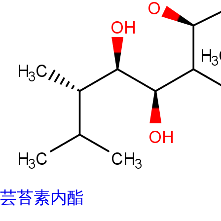
芸苔素内酯