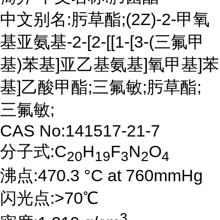
中文别名:肟草酯;(2Z)-2-甲氧
基亚氨基-2-[2-[[1-[3-(三氟甲
基)苯基]亚乙基氨基]氧甲基]苯
基]乙酸甲酯;三氟敏;肟草酯;
三氟敏;
CAS No:141517-21-7
分子式:C
H
F
N
O
20
19
3
2
4
沸点:470.3 °C at 760mmHg
闪光点:>70℃
3