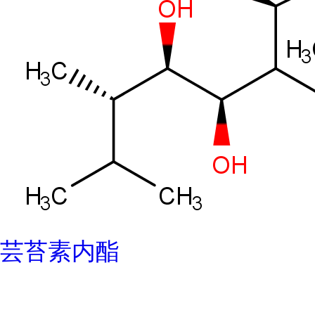
芸苔素内酯