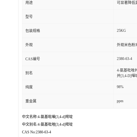
用途
可显著降低
型号
25KG
包装规格
外观
外观米色粉
2380-63-4
CAS编号
4-氨基吡唑并喗
别名
并[3,4-D]喗
98%
纯度
ppm
重金属
中文名称:4-氨基吡嗪[3,4-d]嘧啶
中文别名:4-氨基吡唑[3,4-d]嘧啶
CAS No:2380-63-4