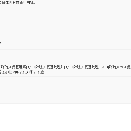
変鼠体内的血清胆固醇。
末
啶;4-氨基吡嗪[3,4-d]喗啶;4-氨基吡唑并[3,4-d]喗啶;4-氨基吡唑[3,4-D]喗啶,98%;4-氨
啶;1H-吡唑并[3,4-D]喗啶-4-胺