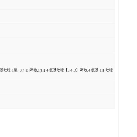
基吡唑-1氢-[3,4-D]喗啶;1(H)-4-氨基吡唑【3,4-D】喗啶;4-氨基-1H-吡唑