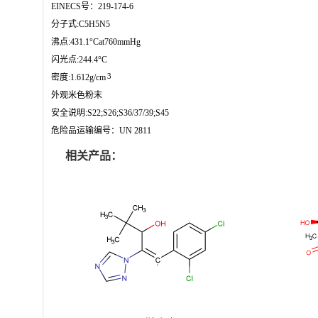
EINECS号：219-174-6
分子式:C5H5N5
沸点:431.1°Cat760mmHg
闪光点:244.4°C
3
密度:1.612g/cm
外观米色粉末
安全说明:S22;S26;S36/37/39;S45
危险品运输编号：UN 2811
相关产品：