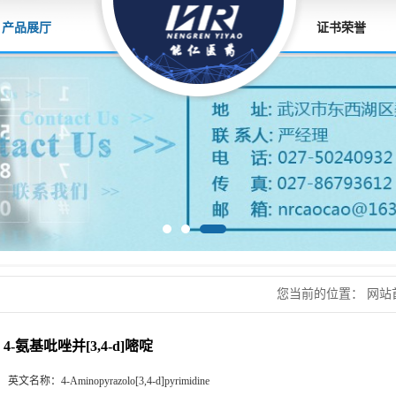
产品展厅
证书荣誉
您当前的位置：
网站
原料，香精香料
>
4-
4-氨基吡唑并[3,4-d]嘧啶
英文名称：
4-Aminopyrazolo[3,4-d]pyrimidine