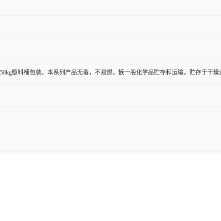
桶、50kg堕料桶包装。本系列产品无毒，不易燃，愱一般化学品贮存和运输。贮存于干