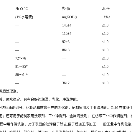
浊 点 ℃
羟 值
水 份
(1%水溶液)
mgKOH/g
（%）
—
145±4
≤1.0
—
115±4
≤1.0
—
92±3
≤1.0
—
86±3
≤1.0
72～76
—
≤1.0
81～85*
—
≤1.0
88～91*
—
≤1.0
—
36±2
≤1.0
丝绸后处理剂。
剂，对酸、碱、硬水稳定。具有良好的润湿、乳化、净洗性能。
化纤纺丝油剂组分、化妆品和软膏生产的乳化剂，配制家用及工业清洗剂。O-10 在
；还可用于配制家用洗涤剂、工业净洗剂、金属清洗剂； 在纺织工业中作润湿剂；在农
程中用作清洗剂，对于表面的油污易于除去,便于后道工序加工；一般工业中作乳化剂,