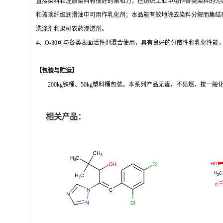
直接染料和还原染料有很好的亲和力；在纺织工业中用作各类染料的匀
和玻璃纤维润滑油中可用作乳化剂；本品能有效地除去染料分解而集结
洗涤剂和果树农药渗透剂。
4、O-30可与各类表面活性剂混合使用，具有良好的分散性和乳化性
【包装与贮运】
200kg铁桶、50kg塑料桶包装。本系列产品无毒，不易燃，按一
相关产品：