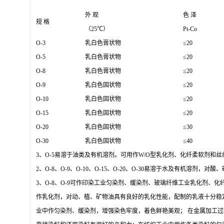
外 观
色 泽
规 格
（25℃）
Pt-Co
O-3
乳白色膏状物
≤20
O-5
乳白色膏状物
≤20
O-8
乳白色膏状物
≤20
O-9
乳白色固状物
≤20
O-10
乳白色固状物
≤20
O-15
乳白色固状物
≤20
O-20
乳白色固状物
≤30
O-30
乳白色固状物
≤40
3、O-5易溶于油类及有机溶剂。可用作W/O型乳化剂、化纤柔软剂和
2、O-8、O-9、O-10、O-15、O-20、O-30易溶于水及有机溶
3、O-8、O-9可作印染工业匀染剂、缓染剂、玻璃纤维工业乳化剂、
作乳化剂，对动、植、矿物油具有良好的乳化性能，配制的乳液十分稳定
业中作匀染剂、缓染剂，增强染色牢度，着色鲜艳美观； 在金属加工过