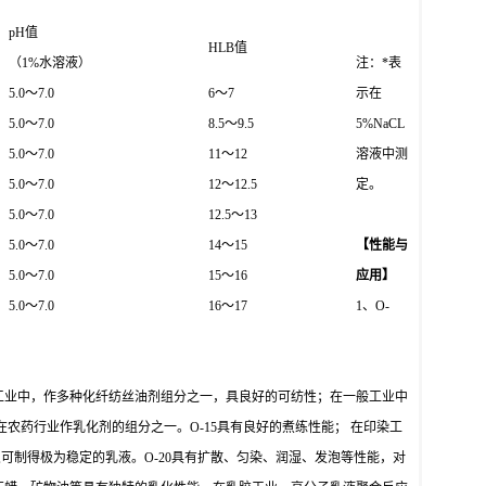
pH值
HLB值
（1%水溶液）
注：*表
5.0～7.0
6～7
示在
5.0～7.0
8.5～9.5
5%NaCL
5.0～7.0
11～12
溶液中测
5.0～7.0
12～12.5
定。
5.0～7.0
12.5～13
5.0～7.0
14～15
【性能与
5.0～7.0
15～16
应用】
5.0～7.0
16～17
1、O-
化纤工业中，作多种化纤纺丝油剂组分之一，具良好的可纺性；在一般工业中
药行业作乳化剂的组分之一。O-15具有良好的煮练性能； 在印染工
可制得极为稳定的乳液。O-20具有扩散、匀染、润湿、发泡等性能，对