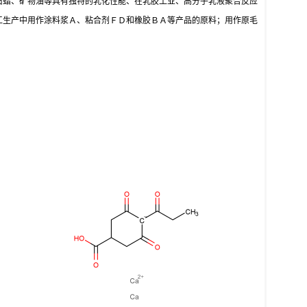
石蜡、矿物油等具有独特的乳化性能、在乳胶工业、高分子乳液聚合反应
工生产中用作涂料浆Ａ、粘合剂ＦＤ和橡胶ＢＡ等产品的原料；用作原毛