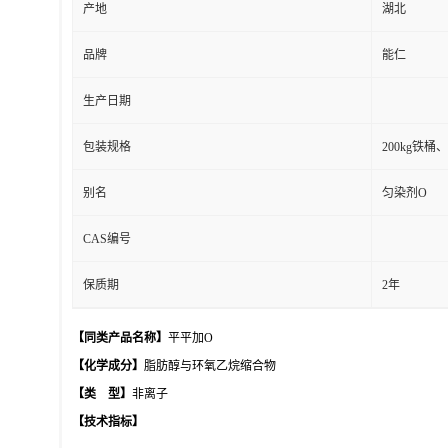
产地
湖北
品牌
能仁
生产日期
包装规格
200kg铁
别名
匀染剂O
CAS编号
保质期
2年
【同类产品名称】
平平加O
【化学成分】
脂肪醇与环氧乙烷缩合物
【类
型】
非离子
【技术指标】