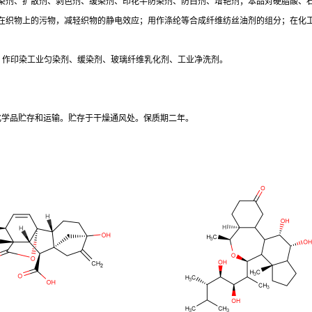
染剂、扩散剂、剥色剂、缓染剂、印花半防染剂、防白剂、增艳剂；本品对硬脂酸、
在织物上的污物，减轻织物的静电效应；用作涤纶等合成纤维纺丝油剂的组分；在化
能，作印染工业匀染剂、缓染剂、玻璃纤维乳化剂、工业净洗剂。
般化学品贮存和运输。贮存于干燥通风处。保质期二年。