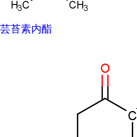
芸苔素内酯