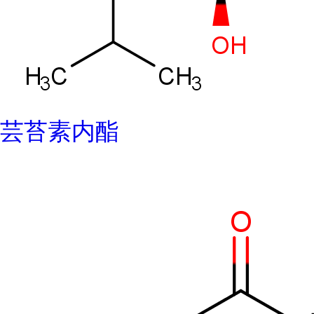
芸苔素内酯