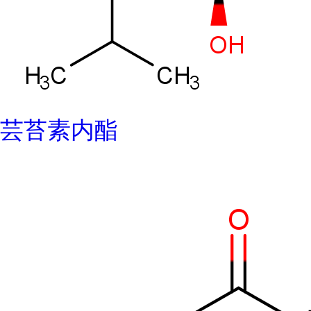
芸苔素内酯