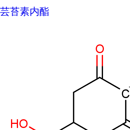
芸苔素内酯