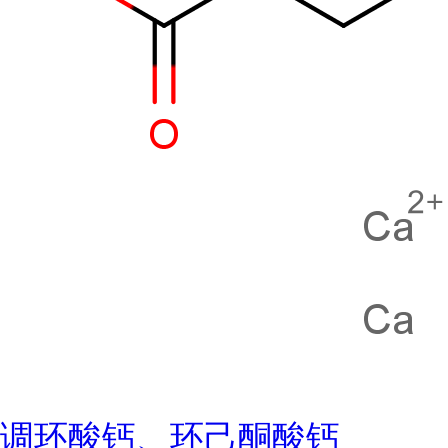
调环酸钙、环己酮酸钙