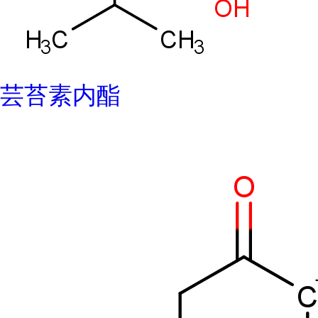
芸苔素内酯