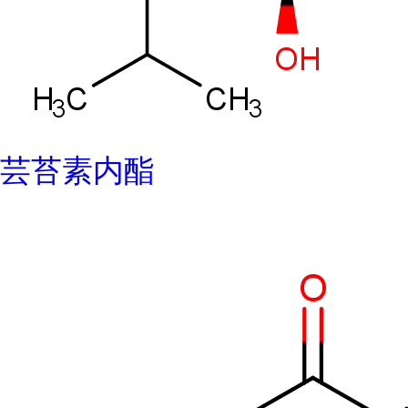
芸苔素内酯