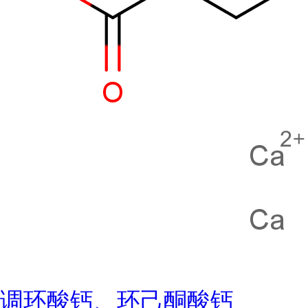
调环酸钙、环己酮酸钙