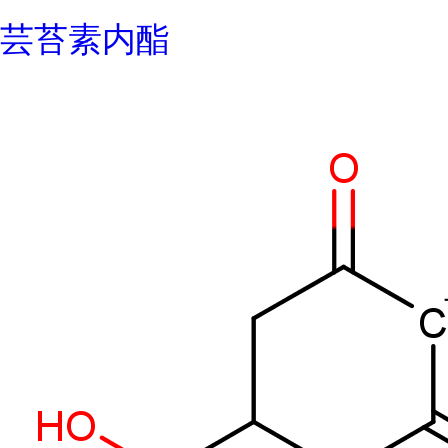
芸苔素内酯