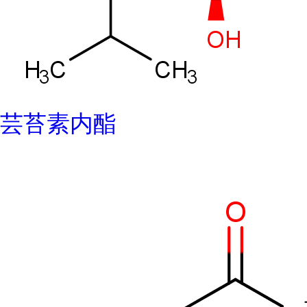
芸苔素内酯