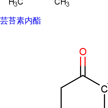
芸苔素内酯