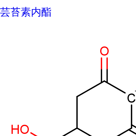
芸苔素内酯