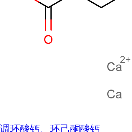
调环酸钙、环己酮酸钙