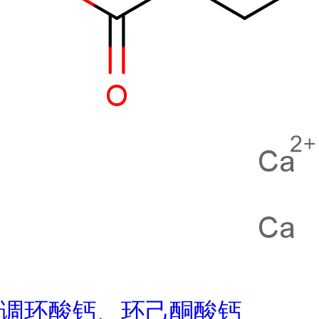
调环酸钙、环己酮酸钙