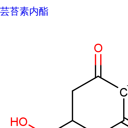
芸苔素内酯