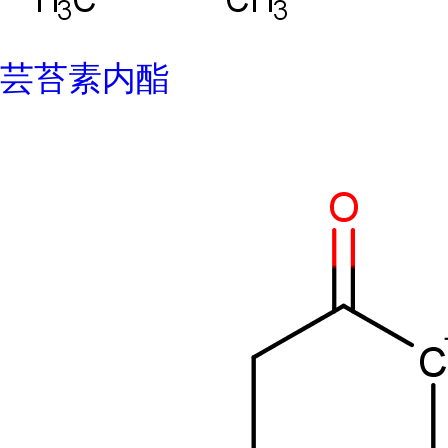
芸苔素内酯