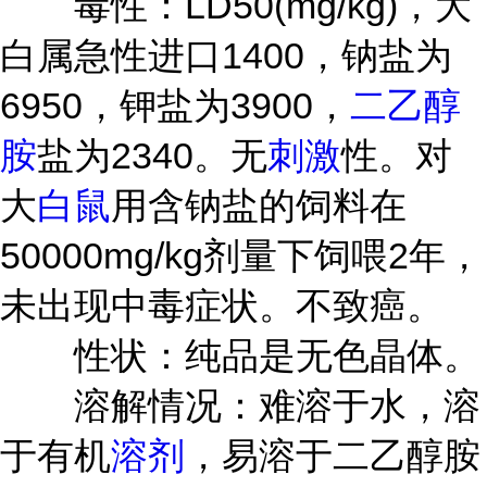
毒性：LD50(mg/kg)，大
白属急性进口1400，钠盐为
6950，钾盐为3900，
二乙醇
胺
盐为2340。无
刺激
性。对
大
白鼠
用含钠盐的饲料在
50000mg/kg剂量下饲喂2年，
未出现中毒症状。不致癌。
性状：纯品是无色晶体。
溶解情况：难溶于水，溶
于有机
溶剂
，易溶于二乙醇胺