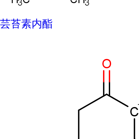
芸苔素内酯