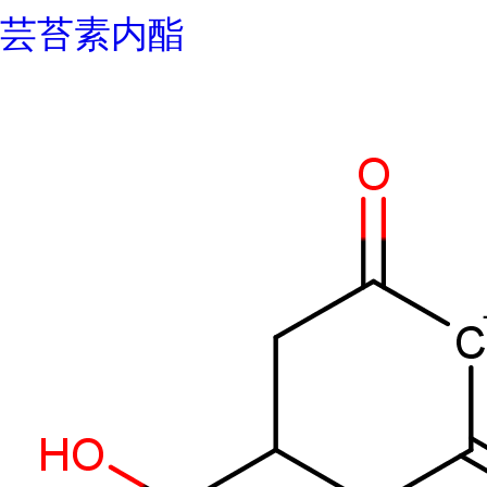
芸苔素内酯