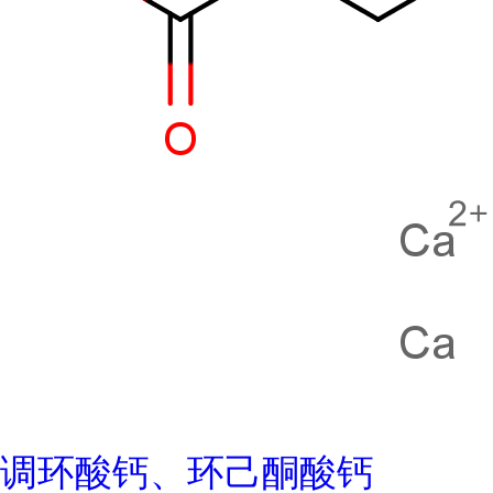
调环酸钙、环己酮酸钙