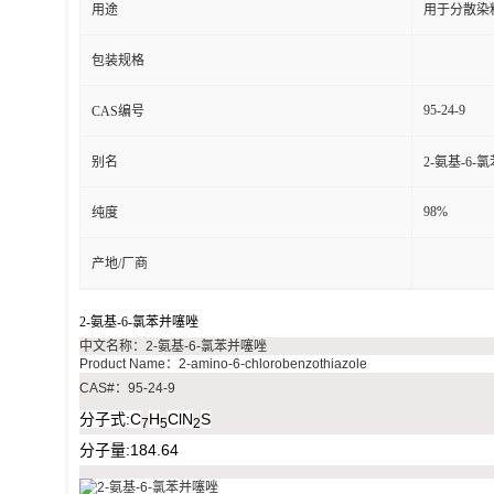
用途
用于分散染
包装规格
95-24-9
CAS编号
别名
2-氨基-6-
98%
纯度
产地/厂商
2-氨基-6-氯苯并噻唑
中文名称：2-氨基-6-氯苯并噻唑
Product Name：2-amino-6-chlorobenzothiazole
CAS#：95-24-9
分子式:C
H
ClN
S
7
5
2
分子量:184.64