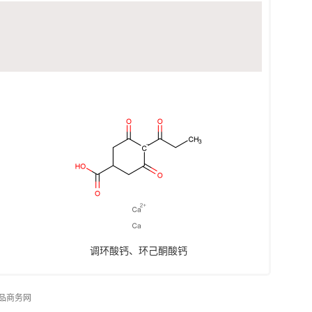
调环酸钙、环己酮酸钙
品商务网