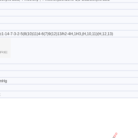
1-14-7-3-2-5(8(10)11)4-6(7)9(12)13/h2-4H,1H3,(H,10,11)(H,12,13)
mmHg
t