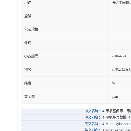
用途
医药中间体
型号
包装规格
外观
2206-43-1
CAS编号
别名
4-甲氧基异酞
%
纯度
ppm
重金属
中文名称：
4-甲氧基间苯二甲
中文别名：
4-甲氧基异酞酸; 4
英文名称：
4-Methoxyisophtha
英文别名：
1,3-benzenedicarb