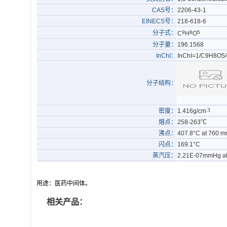
CAS号：
2206-43-1
EINECS号：
218-618-6
分子式：
9
8
5
C
H
O
分子量：
196.1568
InChI：
InChI=1/C9H8O5/c
分子结构：
3
密度：
1.416g/cm
熔点：
258-263℃
沸点：
407.8°C at 760 
闪点：
169.1°C
蒸汽压：
2.21E-07mmHg a
用途：医药中间体。
相关产品：