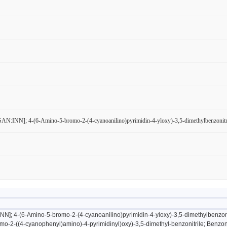
USAN:INN]; 4-(6-Amino-5-bromo-2-(4-cyanoanilino)pyrimidin-4-yloxy)-3,5-dimethylbenzonitri
:INN]; 4-(6-Amino-5-bromo-2-(4-cyanoanilino)pyrimidin-4-yloxy)-3,5-dimethylben
mo-2-((4-cyanophenyl)amino)-4-pyrimidinyl)oxy)-3,5-dimethyl-benzonitrile; Benzon