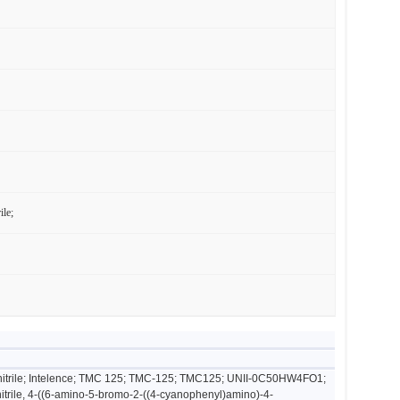
le;
zonitrile; Intelence; TMC 125; TMC-125; TMC125; UNII-0C50HW4FO1;
itrile, 4-((6-amino-5-bromo-2-((4-cyanophenyl)amino)-4-