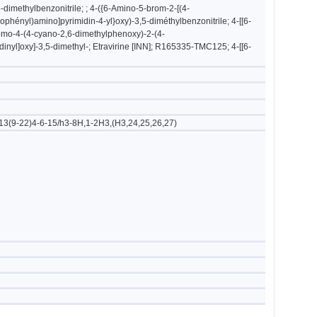
-dimethylbenzonitrile; ; 4-({6-Amino-5-brom-2-[(4-
phényl)amino]pyrimidin-4-yl}oxy)-3,5-diméthylbenzonitrile; 4-[[6-
omo-4-(4-cyano-2,6-dimethylphenoxy)-2-(4-
nyl]oxy]-3,5-dimethyl-; Etravirine [INN]; R165335-TMC125; 4-[[6-
3(9-22)4-6-15/h3-8H,1-2H3,(H3,24,25,26,27)