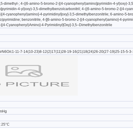
3,5-dimethyl-; 4-({6-amino-5-bromo-2-[(4-cyanophenyl)amino]pyrimidin-4-yl}oxy)-3,5
pyrimidin-4-yl}oxy)-3,5-dimethylbenzolcarbonitril; 4-({6-amino-5-bromo-2-[(4-cyano
(4-cyanophenyl)amino]-4-pyrimidinyl]oxy]-3,5-dimethylbenzonitrile; 6-amino-5-br
pyrimidine; benzonitrile, 4-[[6-amino-5-bromo-2-[(4-cyanophenyl)amino]-4-pyrimidi
[(4-Cyanophenyl)Amino]-4-Pyrimidinyl]Oxy]-3,5–Dimethylbenzonitrile
N6O/c1-11-7-14(10-23)8-12(2)17(11)28-19-16(21)18(24)26-20(27-19)25-15-5-3-1
mmHg
 25°C