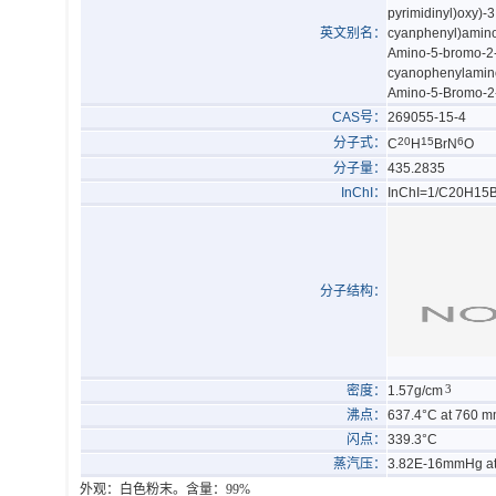
pyrimidinyl)oxy)-
英文别名：
cyanphenyl)amino]
Amino-5-bromo-2-[
cyanophenylamino)
Amino-5-Bromo-2-
CAS号：
269055-15-4
分子式：
20
15
6
C
H
BrN
O
分子量：
435.2835
InChI：
InChI=1/C20H15Br
分子结构：
3
密度：
1.57g/cm
沸点：
637.4°C at 760 
闪点：
339.3°C
蒸汽压：
3.82E-16mmHg at
外观：白色粉末。含量：99%