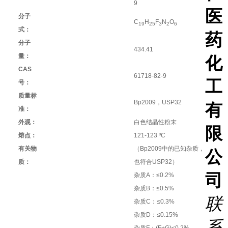
医
分子
C
H
F
N
O
19
25
3
2
6
式：
药
分子
434.41
量：
化
CAS
61718-82-9
工
号：
质量标
Bp2009，USP32
有
准：
外观：
白色结晶性粉末
限
熔点：
121-123 ºC
有关物
（Bp2009中的已知杂质，
公
质：
也符合USP32）
司
杂质A：≤0.2%
杂质B：≤0.5%
联
杂质C：≤0.3%
杂质D：≤0.15%
系