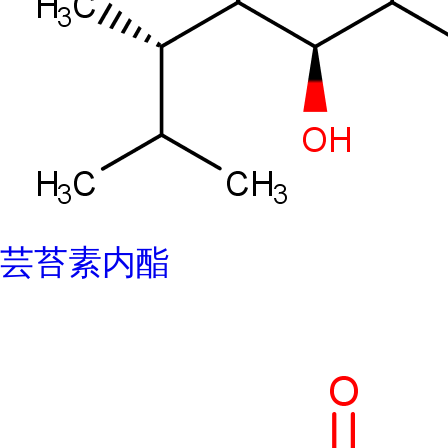
芸苔素内酯