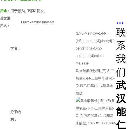
用于预防抑郁症复发。
用途：
...
英文通
Fluvoxamine maleate
用名：
联
(E)-5-Methoxy-1-[4-
(trifluoromethyl)phenyl]-1-
系
学名：
pentanone-O-(2-
我
aminoethyl)oxime
maleate
们
马来酸氟伏沙明; (E)-5-甲
氧基-1-(4-三氟甲苯基)-O-
武
(2-胺乙肟基)-1-戊酮马来
酸盐
汉
能
分子结
构：
仁