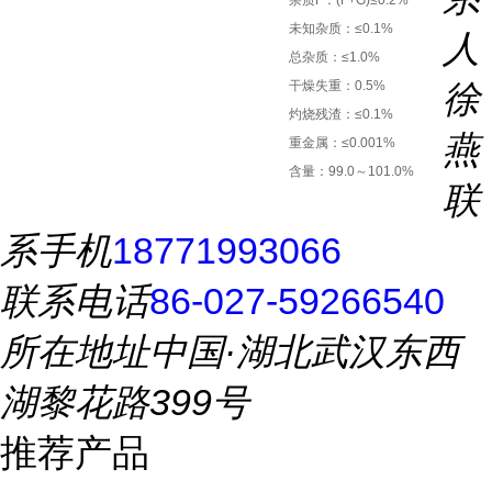
杂质F：(F+G)≤0.2%
未知杂质：≤0.1%
人
总杂质：≤1.0%
干燥失重：0.5%
徐
灼烧残渣：≤0.1%
燕
重金属：≤0.001%
含量：99.0～101.0%
联
系手机
18771993066
联系电话
86-027-59266540
所在地址
中国·湖北武汉东西
湖黎花路399号
推荐产品