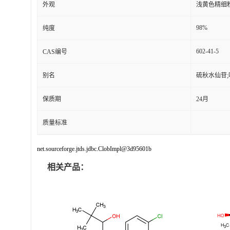
外观
浅黄色精细
98%
纯度
602-41-5
CAS编号
别名
硫秋水仙苷;噻
保质期
24月
质量标准
net.sourceforge.jtds.jdbc.ClobImpl@3d95601b
相关产品：