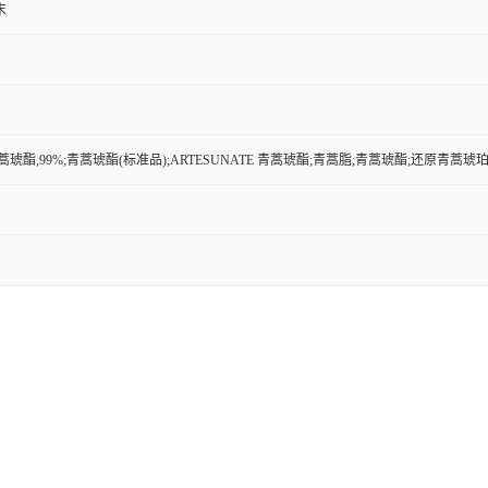
末
蒿琥酯,99%;青蒿琥酯(标准品);ARTESUNATE 青蒿琥酯;青蒿脂;青蒿琥酯;还原青蒿