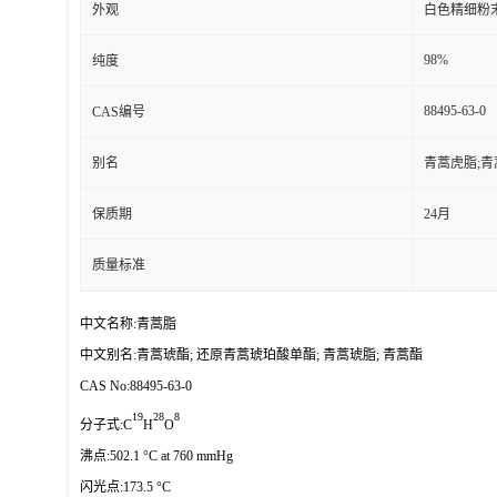
外观
白色精细粉
98%
纯度
88495-63-0
CAS编号
别名
青蒿虎脂;青
保质期
24月
质量标准
中文名称:青蒿脂
中文别名:青蒿琥酯; 还原青蒿琥珀酸单酯; 青蒿琥脂; 青蒿酯
CAS No:88495-63-0
19
28
8
分子式:C
H
O
沸点:502.1 °C at 760 mmHg
闪光点:173.5 °C