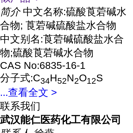
简介
中文名称:硫酸莨菪碱水
合物; 莨菪碱硫酸盐水合物
中文别名:莨菪碱硫酸盐水合
物;硫酸莨菪碱水合物
CAS No:6835-16-1
分子式:C
H
N
O
S
34
52
2
12
...
查看全文 >
联系我们
武汉能仁医药化工有限公司