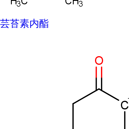
芸苔素内酯