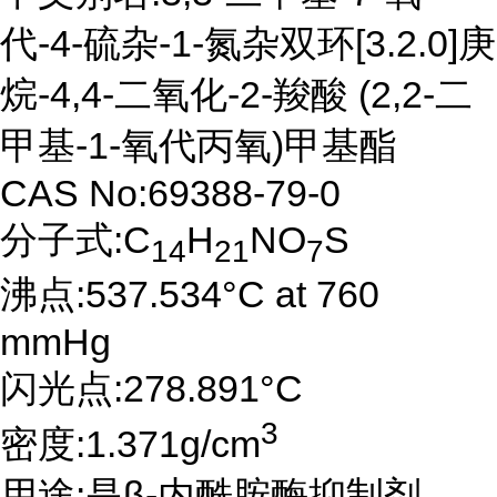
代-4-硫杂-1-氮杂双环[3.2.0]庚
烷-4,4-二氧化-2-羧酸 (2,2-二
甲基-1-氧代丙氧)甲基酯
CAS No:69388-79-0
分子式:C
H
NO
S
14
21
7
沸点:537.534°C at 760
mmHg
闪光点:278.891°C
3
密度:1.371g/cm
用途:是β-内酰胺酶抑制剂