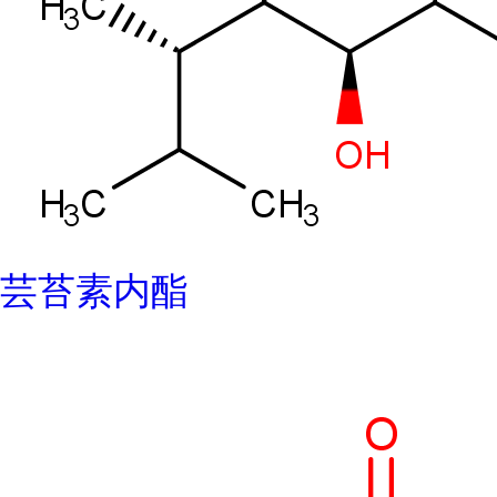
芸苔素内酯