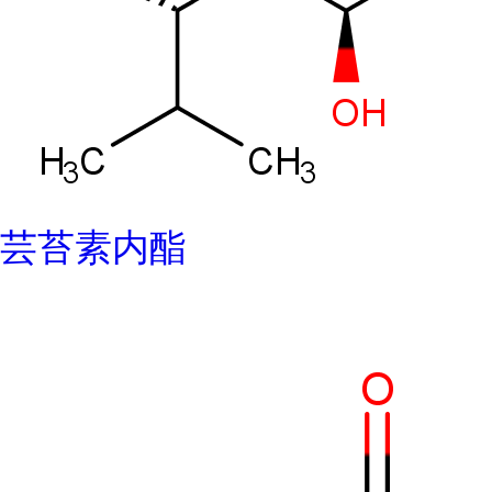
芸苔素内酯