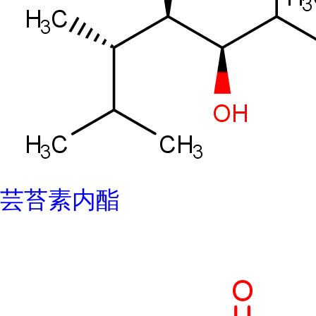
芸苔素内酯