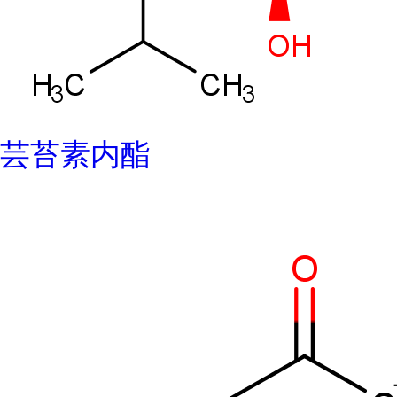
芸苔素内酯