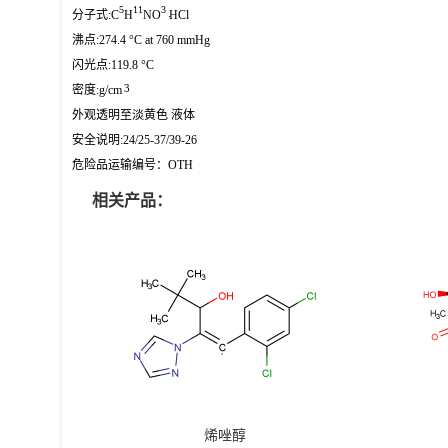
5
11
3
.
分子式:C
H
NO
HCl
沸点:274.4 °C at 760 mmHg
闪光点:119.8 °C
3
密度:g/cm
外观透明至淡黄色 液体
安全说明:24/25-37/39-26
危险品运输编号：OTH
相关产品：
烯唑醇