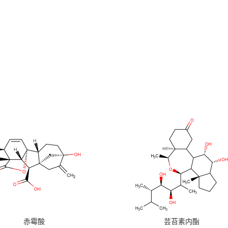
赤霉酸
芸苔素内酯