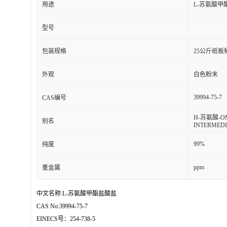
用途
L-苏氨酸甲
型号
包装规格
25公斤纸
外观
白色粉末
39994-75-7
CAS编号
H-苏氨酸-O
别名
INTERMEDI
99%
纯度
ppm
重金属
中文名称:L-苏氨酸甲酯盐酸盐
CAS No:39994-75-7
EINECS号：254-738-5