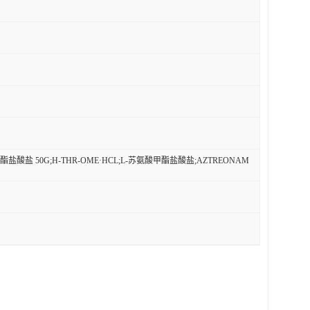
酯盐酸盐 50G;H-THR-OME·HCL;L-苏氨酸甲酯盐酸盐;AZTREONAM