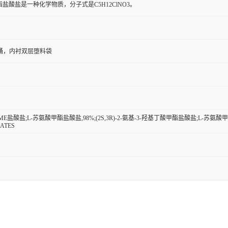
酯盐酸盐是一种化学物质，分子式是C5H12ClNO3。
板桶，内衬双层堕料袋
ME盐酸盐;L-苏氨酸甲酯盐酸盐,98%;(2S,3R)-2-氨基-3-羟基丁酸甲酯盐酸盐;L-苏氨酸甲
ATES