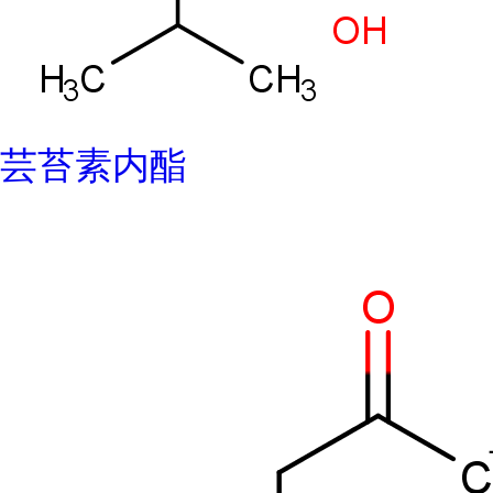
芸苔素内酯