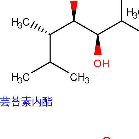
芸苔素内酯