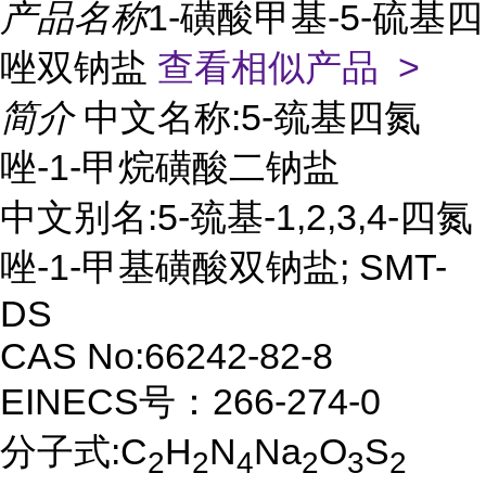
产品名称
1-磺酸甲基-5-硫基四
唑双钠盐
查看相似产品 >
简介
中文名称:5-巯基四氮
唑-1-甲烷磺酸二钠盐
中文别名:5-巯基-1,2,3,4-四氮
唑-1-甲基磺酸双钠盐; SMT-
DS
CAS No:66242-82-8
EINECS号：266-274-0
分子式:C
H
N
Na
O
S
2
2
4
2
3
2