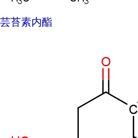
芸苔素内酯