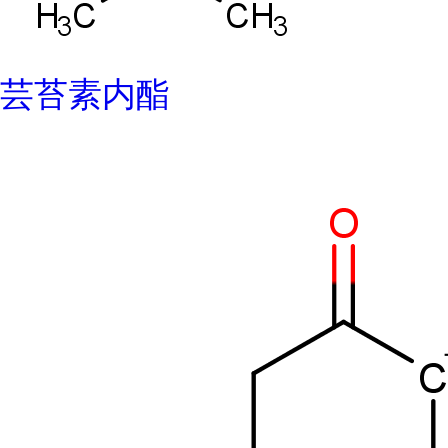
芸苔素内酯