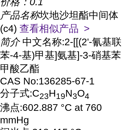
价格：
0.1
产品名称
坎地沙坦酯中间体
(c4)
查看相似产品 >
简介
中文名称:2-[[(2'-氰基联
苯-4-基)甲基]氨基]-3-硝基苯
甲酸乙酯
CAS No:136285-67-1
分子式:C
H
N
O
23
19
3
4
沸点:602.887 °C at 760
mmHg