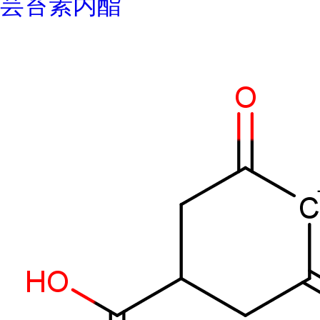
芸苔素内酯