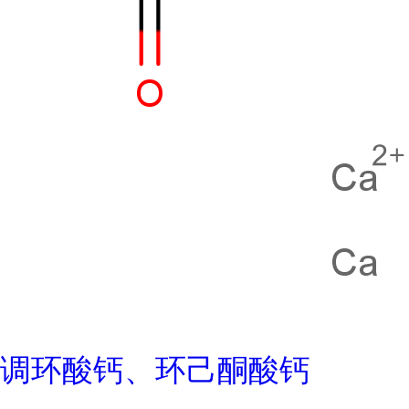
调环酸钙、环己酮酸钙