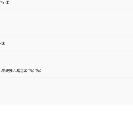
中间体
粉末
2-甲酰胺-3-硝基苯甲酸甲酯