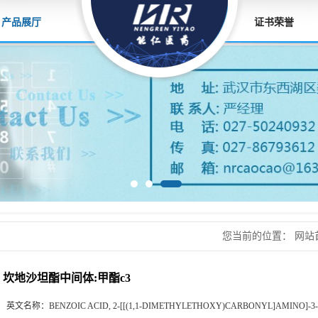
产品展厅
证书荣誉
您当前的位置：
网站
原料，香精香料
>
坎地
坎地沙坦酯中间体:甲酯c3
英文名称：
BENZOIC ACID, 2-[[(1,1-DIMETHYLETHOXY)CARBONYL]AMINO]-3