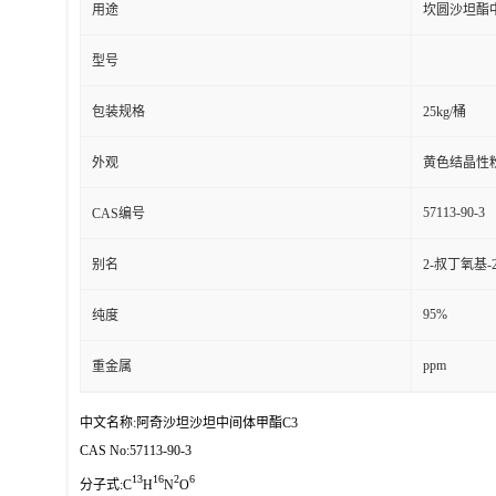
用途
坎圆沙坦酯
型号
包装规格
25kg/桶
外观
黄色结晶性
57113-90-3
CAS编号
别名
2-叔丁氧基-
95%
纯度
ppm
重金属
中文名称:阿奇沙坦沙坦中间体甲酯C3
CAS No:57113-90-3
13
16
2
6
分子式:C
H
N
O