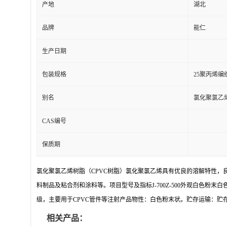
产地
湖北
品牌
能仁
生产日期
包装规格
25聚丙烯
别名
氯化聚氯乙
CAS编号
保质期
氯化聚氯乙烯树脂（CPVC树脂）氯化聚氯乙烯具有优良的溶解特性
料制品及粘合剂和涂料等。项目型号及指标J-700Z-500外观白色粉末白色粉末颗
级，主要用于CPVC管件等注射产品物性：白色粉末状。贮存运输：贮
相关产品：