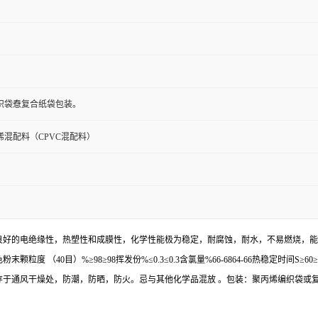
编织袋憃复合纸袋包装。
烯混配料（CPVC混配料）
，良好的电绝缘性，热塑性和成膜性，化学性能极为稳定，耐腐蚀，耐水，不易燃烧，
粒度 （40目）%≥98≥98挥发份%≤0.3≤0.3含氯量%66-6864-66热稳定时间S≥6
存于通风干燥处，防潮，防晒，防火。忌与其他化学品混放 。包装：聚丙烯编织袋或