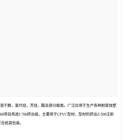
能溶于酮，氯代烃，芳烃，酯及部分醇类。广泛应用于生产各种耐腐蚀塑
0≥60项目用途J-700挤出级，主要用于CPVC型材，型材的挤出Z-500注射
复合纸袋包装。