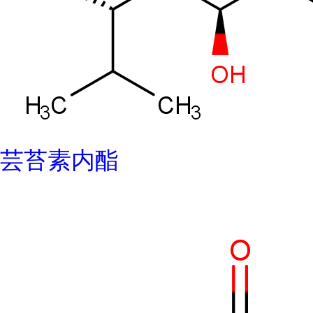
芸苔素内酯