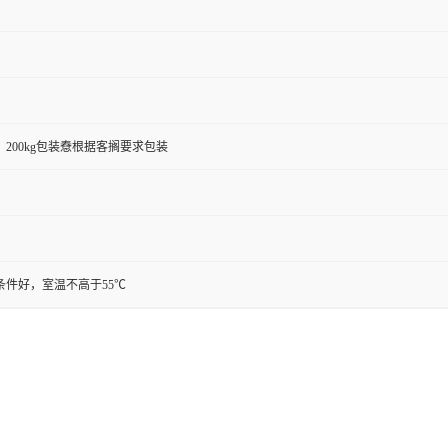
kg、200kg包装憃根据客搁要求包装
条件好，室温不高于55℃