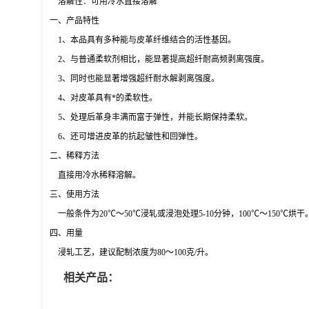
溶解性：可用冷水直接溶解
一、产品特性
1、本品具有多种能与皮革纤维结合的活性基因。
2、与普通柔软剂相比，能显著提高超纤耐高频剥离强度。
3、同时也能显著增强超纤耐水解剥离强度。
4、对皮革具有*的柔软性。
5、处理后革身丰满而富于弹性，并能长期保持柔软。
6、还可增进皮革的抗起皱性和回弹性。
二、稀释方法
直接用冷水稀释溶解。
三、使用方法
一般条件为20℃～50℃浸轧或浸泡处理5-10分钟，100℃～150℃烘干
四、用量
浸轧工艺，建议配制浓度为80～100克/升。
相关产品：