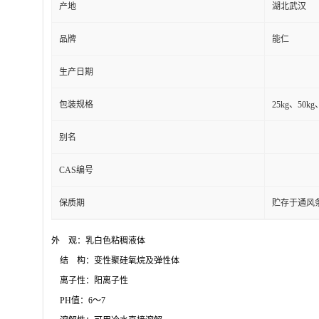
产地
湖北武汉
品牌
能仁
生产日期
包装规格
25kg、50
别名
CAS编号
保质期
贮存于通风
外 观：乳白色粘稠液体
结 构：变性聚硅氧烷及弹性体
离子性：阳离子性
PH值：6～7