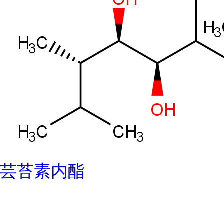
芸苔素内酯