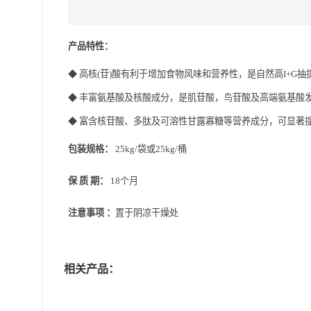
产品特性：
◆
高核
(
苷
)
酸有利于
增加食物风味
和营养性，是自然高
I+G
抽
◆
丰富氨基酸及核酸成分，是肌苷酸，鸟苷酸及高端氨基酸
◆
富含
核苷酸
、
多
肽及
可溶性甘露寡糖
等
营养成分
，可显著
包装规格
：
25kg/袋或25kg/桶
保
质
期：
18个月
注意事项
：
置于阴凉干燥处
相关产品：