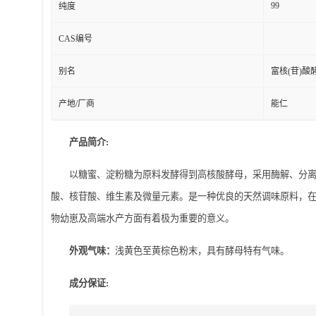
99
纯度
CAS编号
别名
富核(苷)酸
产地/厂商
能仁
产品简介
:
以糖蜜、淀粉糖为原料发酵得到高核酸酵母，采用酶解、分
酸、核苷酸、维生素及微量元素。是一种优良的天然调味原料，
物幼崽及高端水产方面有着极为重要的意义。
外观气味：
浅黄色至黄棕色粉末，具有酵母特有气味。
成分保证
: