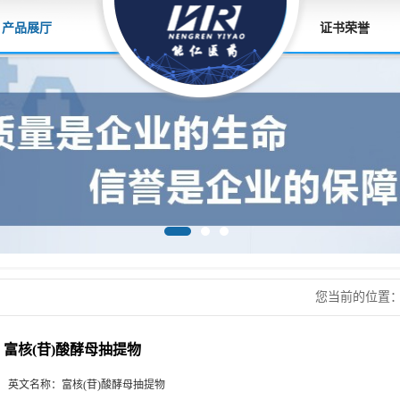
产品展厅
证书荣誉
您当前的位置
富核(苷)酸酵母抽提物
英文名称：
富核(苷)酸酵母抽提物