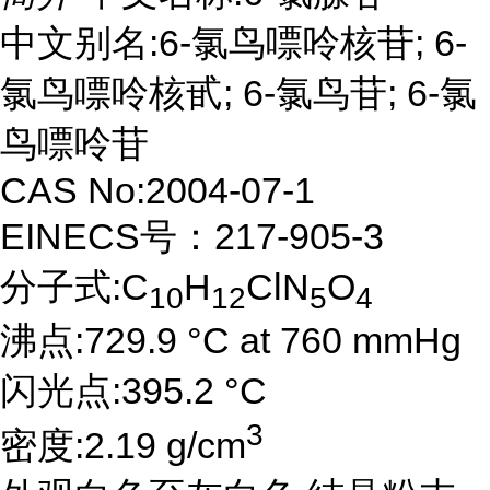
中文别名:6-氯鸟嘌呤核苷; 6-
氯鸟嘌呤核甙; 6-氯鸟苷; 6-氯
鸟嘌呤苷
CAS No:2004-07-1
EINECS号：217-905-3
分子式:C
H
ClN
O
10
12
5
4
沸点:729.9 °C at 760 mmHg
闪光点:395.2 °C
3
密度:2.19 g/cm