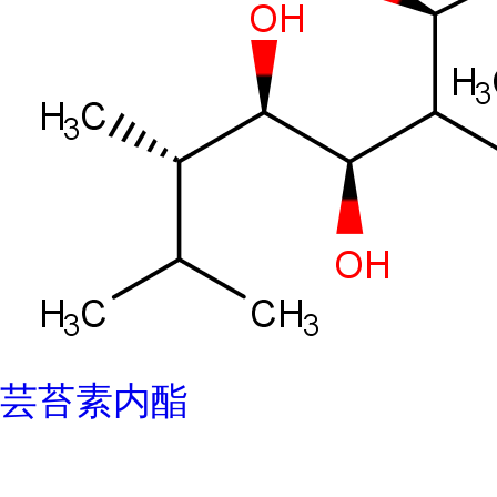
芸苔素内酯