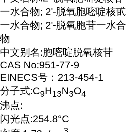
一水合物; 2'-脱氧胞嘧啶核甙
一水合物; 2'-脱氧胞苷一水合
物
中文别名:胞嘧啶脱氧核苷
CAS No:951-77-9
EINECS号：213-454-1
分子式:C
H
N
O
9
13
3
4
沸点:
闪光点:254.8°C
3