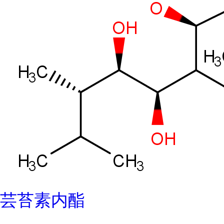
芸苔素内酯