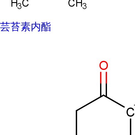
芸苔素内酯