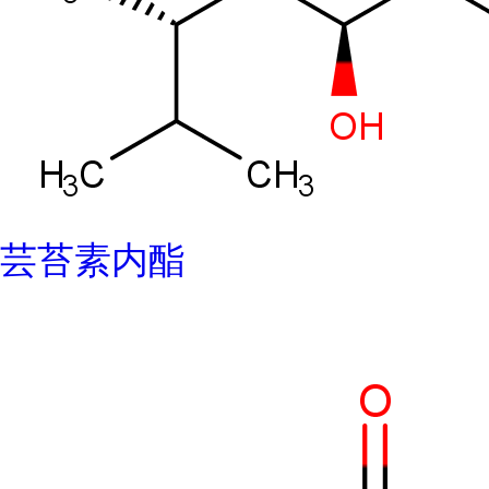
芸苔素内酯