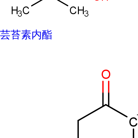
芸苔素内酯