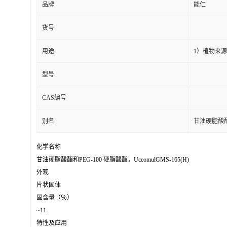
品牌
能仁
货号
用途
1）植物来
型号
CAS编号
别名
甘油硬脂酸酯和P
化学名称
甘油硬脂酸酯和PEG-100 硬脂酸酯，UceomulGMS-165(H)
外观
片状固体
固含量（％）
~11
特性及应用