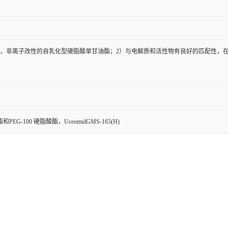
源，非离子改性的自乳化型硬脂酸单甘油酯；2）与电解质和活性物有良好的匹配性，
EG-100 硬脂酸酯，UceomulGMS-165(H)