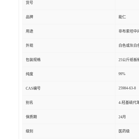
货号
品牌
能仁
用途
非布索坦中
外观
白色或灰白
包装规格
25公斤纸板
99%
纯度
25984-63-8
CAS编号
别名
4-羟基硫代
保质期
24月
级别
医药级