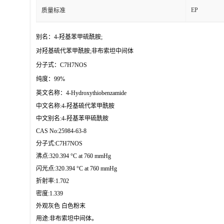
EP
质量标准
别名：
4-羟基苯甲硫酰胺;
对羟基硫代苯甲酰胺;非布索坦中间体
分子式：
C7H7NOS
纯度：
99%
英文名称：
4-Hydroxythiobenzamide
中文名称:4-羟基硫代苯甲酰胺
中文别名:4-羟基苯甲硫酰胺
CAS No:25984-63-8
分子式:C7H7NOS
沸点:320.394 °C at 760 mmHg
闪光点:320.394 °C at 760 mmHg
折射率:1.702
密度:1.339
外观灰色 白色粉末
用途:非布索坦中间体。