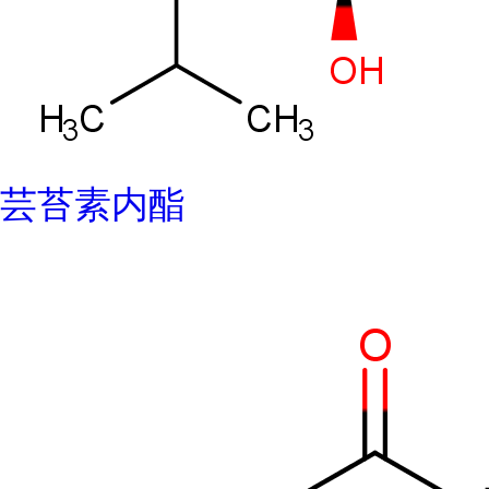
芸苔素内酯