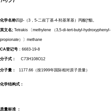
化学名称
四
[β-（3，5-二叔丁基-4-羟基苯基）丙酸]*酯。
英文名
;
Tetrakis 〔
methylene （3,5-di-tert-butyl-hydroxyphenyl-
propionate）〕methane
CA
登记号
：6683-19-8
分子式：
C73H108O12
分子量：
1177.66（按
1999年国际相对原子质量）
化学结构式
：
质量标准
：