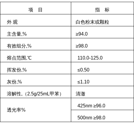
项 目
指 标
外 观
白色粉末或颗粒
主含量,%
≥94.0
有效组分,%
≥98.0
熔点范围,℃
110.0-125.0
挥发份,%
≤0.50
灰份,%
≤1.10
溶解性,（2.5g/25mL甲苯）
清澈
425nm ≥96.0
透光率
%
500nm ≥98.0