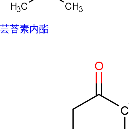
芸苔素内酯